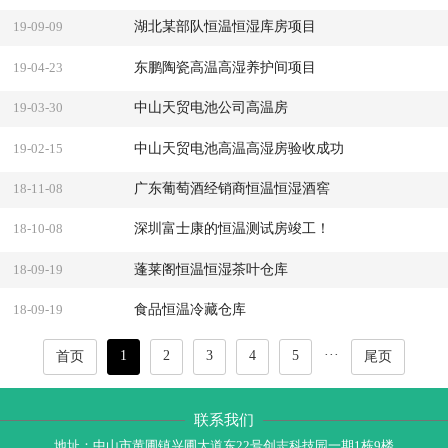
湖北某部队恒温恒湿库房项目
19-09-09
东鹏陶瓷高温高湿养护间项目
19-04-23
中山天贸电池公司高温房
19-03-30
中山天贸电池高温高湿房验收成功
19-02-15
广东葡萄酒经销商恒温恒湿酒窖
18-11-08
深圳富士康的恒温测试房竣工！
18-10-08
蓬莱阁恒温恒湿茶叶仓库
18-09-19
食品恒温冷藏仓库
18-09-19
···
1
2
3
4
5
首页
尾页
联系我们
地址：中山市黄圃镇兴圃大道东22号创志科技园一期1栋9楼