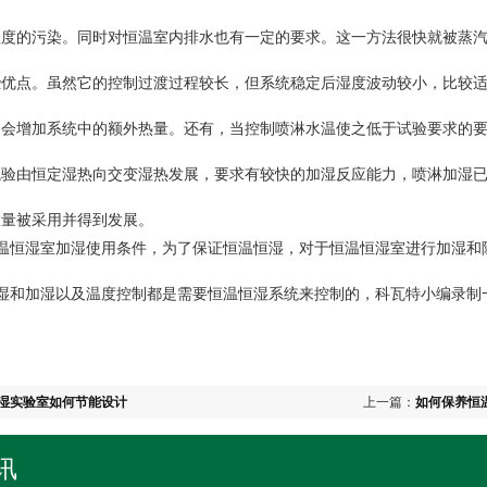
程度的污染。同时对恒温室内排水也有一定的要求。这一方法很快就被蒸
些优点。虽然它的控制过渡过程较长，但系统稳定后湿度波动较小，比较
不会增加系统中的额外热量。还有，当控制喷淋水温使之低于试验要求的
由恒定湿热向交变湿热发展，要求有较快的加湿反应能力，喷淋加湿已
大量被采用并得到发展。
恒湿室加湿使用条件，为了保证恒温恒湿，对于恒温恒湿室进行加湿和
湿和加湿以及温度控制都是需要恒温恒湿系统来
控制的，科瓦特小编录制
湿实验室如何节能设计
上一篇：
如何保养恒
讯