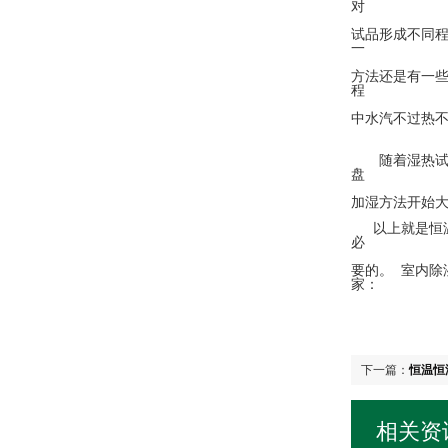
对
试品形成不同
一
方法还是有一
程
中水汽不过热
随着湿热试验
盘
加湿方法开始
以上就是恒温
必
要的。 室内除
家：
下一篇：
恒温恒
相关资