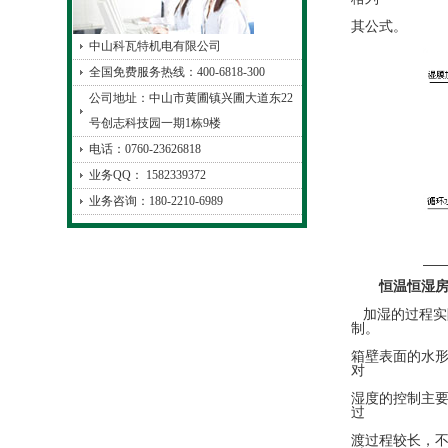
其公式。
中山科瓦特机电有限公司
全国免费服务热线：400-6818-300
公司地址：中山市黄圃镇兴圃大道东22
号创志科技园一期1栋9楼
电话：0760-23626818
业务QQ： 1582339372
业务咨询：180-2210-6989
恒温恒湿房
加湿的过程实
制。
箱壁表面的水
对
湿度的控制主
过
渡过程较长，