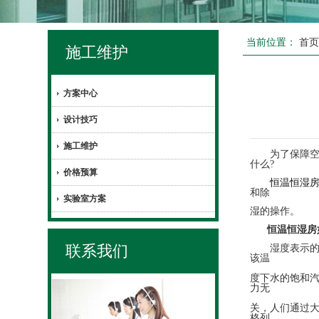
当前位置：
首
施工维护
方案中心
设计技巧
施工维护
为了保障空气
什么?
价格预算
恒温恒湿
和除
实验室方案
湿的操作。
恒温恒湿房
联系我们
湿度表示的方
该温
度下水的饱和
力无
关，人们通过
格列