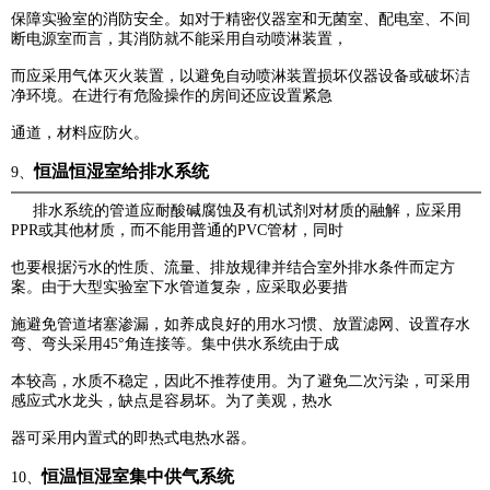
保障实验室的消防安全。如对于精密仪器室和无菌室、配电室、不间
断电源室而言，其消防就不能采用自动喷淋装置，
而应采用气体灭火装置，以避免自动喷淋装置损坏仪器设备或破坏洁
净环境。在进行有危险操作的房间还应设置紧急
通道，材料应防火。
恒温恒湿室给排水系统
9、
排水系统的管道应耐酸碱腐蚀及有机试剂对材质的融解，应采用
PPR或其他材质，而不能用普通的PVC管材，
同时
也要根据污水的性质、流量、排放规律并结合室外排水条件而定方
案。由于大型实验室下水管道复杂，应
采取
必要措
施避免管道堵塞渗漏，如养成良好的用水习惯、放置滤网、设置存水
弯、弯头采用45°角连接等。集中供水系统由于成
本较高，水质不稳定，因此不推荐使用。为了避免二次污染，可采用
感应式水龙头，缺点是容易坏。为了美观，热水
器可采用内置式的即热式电热水器。
恒温恒湿室集中供气系统
10、