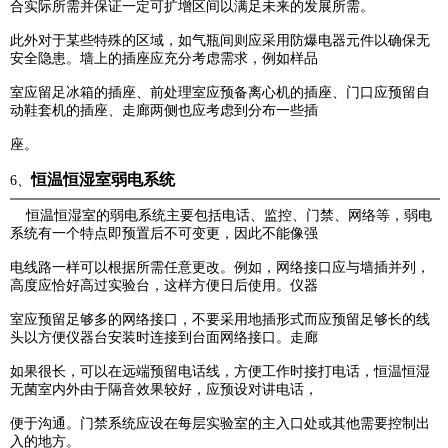
合实际所需并保证一定可扩增区间以满足未来的发展所需。
此外对于某些特殊的区域，如气瓶间则应采用防爆电器元件以确保无
安全隐患。墙上的插座应充分考虑需求，例如样品
室应留足冰箱的插座、前处理室应预备离心机的插座、门口应预留自
动鞋套机的插座、走廊两侧也应考虑到分布一些插
座。
恒温恒湿室弱电系统
6、
恒温恒湿室的弱电系统主要包括电话、监控、门禁、网络等，弱电
系统有一个特点即预置后不可变更，因此不能像强
电线路一样可以根据所需任意更改。例如，网络接口应与墙插并列，
高度应恰好高过实验台，这样方便日后使用。仪器
室应预留足够多的网络接口，不要采用地插形式而应预留足够长的线
头以方便仪器台安装时连接到台面网络接口。走廊
如果很长，可以在远端预留电话线，方便工作时接打电话，恒温恒湿
无菌室内外由于隔音效果较好，应预设对讲电话，
便于沟通。门禁系统应设在每层实验室的主入口处或其他需要控制出
入的地方。