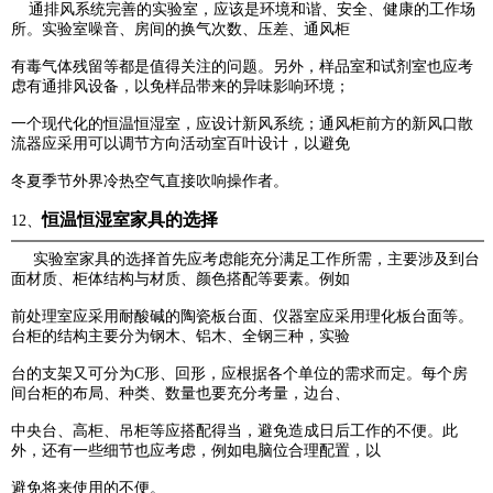
通排风系统完善的实验室，应该是环境和谐、安全、健康的工作场
所。实验室噪音、房间的换气次数、压差、
通风柜
有毒气体残留等都是值得关注的问题。另外，样品室和试剂室也应考
虑有通排风设备，以免样品带来的异味影响环境；
一个现代化的恒温恒湿室，应设计新风系统；通风柜前方的新风口散
流器应采用可以调节方向活动室百叶设计，以避免
冬夏季节外界冷热空气直接吹响操作者。
恒温恒湿室家具的选择
12、
实验室家具的选择首先应考虑能充分满足工作所需，主要涉及到台
面材质、柜体结构与材质、颜色搭配等要素。例如
前处理室应采用耐酸碱的陶瓷板台面、仪器室应采用理化板台面等。
台柜的结构主要分为钢木、铝木、全钢三种，实验
台的支架又可分为C形、回形，应根据各个单位的需求而定。每个房
间台柜的布局、种类、数量也要充分考量，边台、
中央台、高柜、吊柜等应搭配得当，避免造成日后工作的不便。此
外，还有一些细节也应考虑，例如电脑位合理配置，以
避免将来使用的不便。