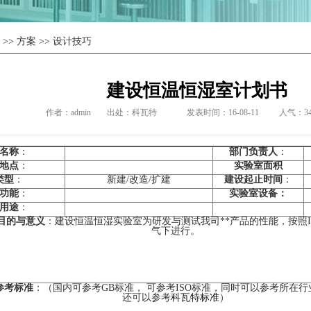
页
>>
方案
>>
设计技巧
建设恒温恒湿室计划书
作者：admin
出处：
科瓦特
发表时间：16-08-11
人气：
3
名称
：
部门负责人
：
地点
：
实验室面积
类型
：
新建/改造/扩建
建设起止时间
：
功能
：
实验室设备：
用途
：
目的与意义
：建设恒温恒湿实验室为研发与测试我司**产品的性能，按照I
气下进行。
参考标准
：（国内可参考GB标准， 可参考ISO标准，同时可以参考所在行
还可以参考
科瓦特标准
）