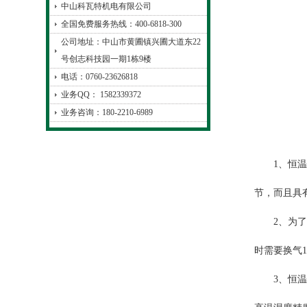
中山科瓦特机电有限公司
全国免费服务热线：400-6818-300
公司地址：中山市黄圃镇兴圃大道东22
号创志科技园一期1栋9楼
电话：0760-23626818
业务QQ： 1582339372
业务咨询：180-2210-6989
1、恒温恒
节，而且具
2、为了满
时需要换气1
3、恒温恒