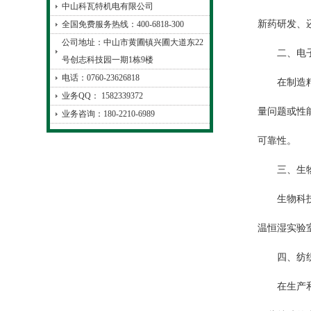
中山科瓦特机电有限公司
新药研发、
全国免费服务热线：400-6818-300
公司地址：中山市黄圃镇兴圃大道东22
二、电子
号创志科技园一期1栋9楼
电话：0760-23626818
在制造精密
业务QQ： 1582339372
量问题或性
业务咨询：180-2210-6989
可靠性。
三、生物
生物科技领
温恒湿实验
四、纺织
在生产和测