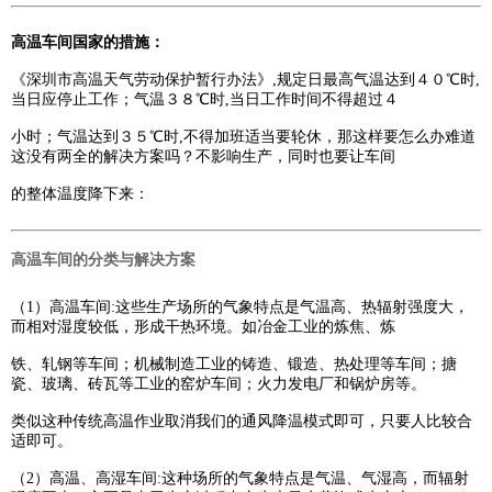
高温车间国家的措施：
《深圳市高温天气劳动保护暂行办法》,规定日最高气温达到４０℃时,
当日应停止工作；气温３８℃时,当日工作时间不得超过４
小时；气温达到３５℃时,不得加班适当要轮休，那这样要怎么办难道
这没有两全的解决方案吗？不影响生产，同时也要让车间
的整体温度降下来：
高温车间的分类与解决方案
（1）高温车间:这些生产场所的气象特点是气温高、热辐射强度大，
而相对湿度较低，形成干热环境。如冶金工业的炼焦、炼
铁、轧钢等车间；机械制造工业的铸造、锻造、热处理等车间；搪
瓷、玻璃、砖瓦等工业的窑炉车间；火力发电厂和锅炉房等。
类似这种传统高温作业取消我们的通风降温模式即可，只要人比较合
适即可。
（2）高温、高湿车间:这种场所的气象特点是气温、气湿高，而辐射