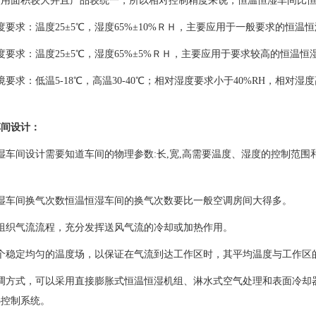
使用面积较大并且产品较统一，所以相对控制精度来说，恒温恒湿车间比
求：温度25±5℃，湿度65%±10%ＲＨ，主要应用于一般要求的恒温
求：温度25±5℃，湿度65%±5%ＲＨ，主要应用于要求较高的恒温恒
求：低温5-18℃，高温30-40℃；相对湿度要求小于40%RH，相对湿
间设计：
设计需要知道车间的物理参数:长,宽,高需要温度、湿度的控制范围和精度:例如:
车间换气次数恒温恒湿车间的换气次数要比一般空调房间大得多。
织气流流程，充分发挥送风气流的冷却或加热作用。
稳定均匀的温度场，以保证在气流到达工作区时，其平均温度与工作区
方式，可以采用直接膨胀式恒温恒湿机组、淋水式空气处理和表面冷却
热控制系统。