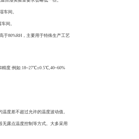
恒温恒湿实验室要求会略低一些。
恒湿车间。
湿车间。
度高于80%RH，主要用于特殊生产工艺
18~27℃±0.5℃,40~60%
的温度差不超过允许的温度波动值。
器无露点温度控制等方式。大多采用