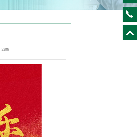
：
2296