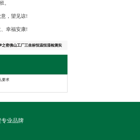
上班。
意，望见谅!
、幸福安康!
伊之密佛山工厂三坐标恒温恒湿检测实
么要求
程专业品牌