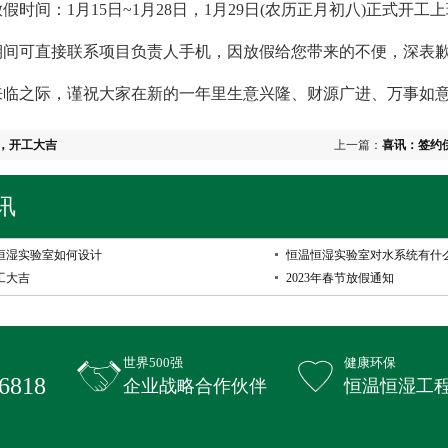
间：1月15日~1月28日，1月29日(农历正月初八)正式开工
可直接联系项目负责人手机，因放假给您带来的不便，深表歉
之际，谨祝大家在新的一年里生意兴隆、财源广进、万事如意
，开工大吉
上一篇：
喜讯：签约
验室
讯
恒湿实验室如何设计
恒温恒湿实验室对水系统有什
工大吉
2023年春节放假通知
世界500强
健康环保
6818
企业战略合作伙伴
恒温恒湿工