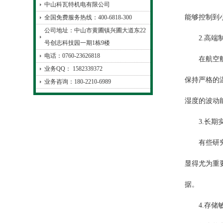
中山科瓦特机电有限公司
能够控制到
全国免费服务热线：400-6818-300
公司地址：中山市黄圃镇兴圃大道东22
2.高端制
号创志科技园一期1栋9楼
电话：0760-23626818
在航空航天
业务QQ： 1582339372
保持严格的
业务咨询：180-2210-6989
湿度的波动
3.长期
有些研究项
显得尤为重
据。
4.存储