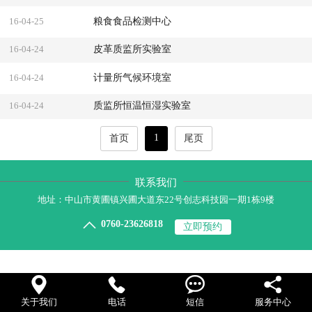
粮食食品检测中心
16-04-25
皮革质监所实验室
16-04-24
计量所气候环境室
16-04-24
质监所恒温恒湿实验室
16-04-24
1
首页
尾页
联系我们
地址：中山市黄圃镇兴圃大道东22号创志科技园一期1栋9楼

0760-23626818
立即预约




关于我们
电话
短信
服务中心