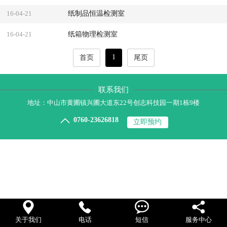
纸制品恒温检测室
16-04-21
纸箱物理检测室
16-04-21
1
首页
尾页
联系我们
地址：中山市黄圃镇兴圃大道东22号创志科技园一期1栋9楼

0760-23626818
立即预约




关于我们
电话
短信
服务中心