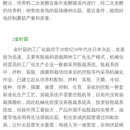
酵法，培养料二次发酵在集中发酵隧道内进行，经二次发酵
的培养料，销售给各地的菇场播种出菇。最近条件，能很好
地控制蘑菇产量和质量。
2
金针菇
金针菇的工厂化栽培于20世纪50年代在日本兴起，发展
较为迅速。主要有瓶栽和袋栽两种工厂化生产模式，机械化
程度高的工厂化生产企业一般都采用瓶栽系统。瓶栽系统
中，拌料、装瓶、搔菌和栽培结束后的挖瓶等均采用机械化
作业。已建立起从培养料配制、拌料、装瓶、灭菌、冷却、
接种、培养、搔菌、催蕾、抑制、生育、采收到挖瓶一整套
标准化生产工艺。袋栽系统不需要挖瓶机等，目前尚没有袋
栽搔菌机，因此机械化程度没有瓶栽系统高，投资较瓶栽系
统低，但操作用工量较大，产品外观不如瓶栽结实整齐。福
建等地采用再生法袋栽出菇。初次形成的菇蕾通过间歇吹
风，让针尖菇蕾失水萎蔫，再移入另一催蕾室，在倒伏菇柄