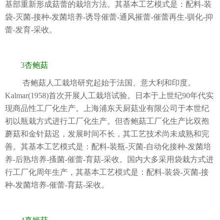
基部重新形成菇蕾的栽培方法。其基本工艺模式是：配料-装
袋-灭菌-接种-发菌培养-诱导催蕾-通风摧蕾-催蕾再生-驯化-抑
蕾-发育-采收。
3
杏鲍菇
杏鲍菇人工栽培研究起始于法国、意大利和印度。
Kalmar(1958)首次开展人工栽培试验。日本于上世纪90年代实
现商品性工厂化生产。上海浦东天厨菇业有限公司于本世纪
初以瓶栽方式进行工厂化生产。但杏鲍菇工厂化生产比双孢
蘑菇和金针菇迟，发展时间不长，其工艺技术尚未成熟和完
善。其基本工艺模式是：配料-装瓶-灭菌-自动化接种-发菌培
养-后熟培养-搔菌-催蕾-育菇-采收。国内大多采用袋栽方式进
行工厂化周年生产，其基本工艺模式是：配料-装袋-灭菌-接
种-发菌培养-催蕾-育菇-采收。