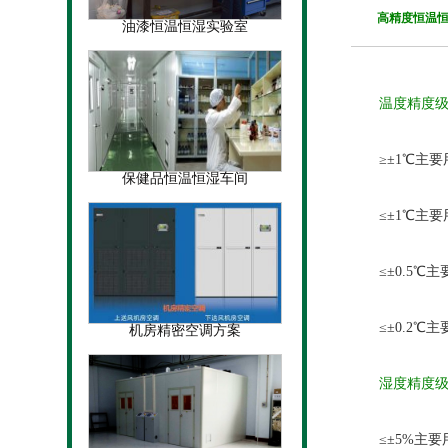
高精度恒温
油漆恒温恒湿实验室
温度精度
≥±1℃主要
保健品恒温恒湿车间
≤±1℃主要
≤±0.5℃主
≤±0.2℃主
机房精密空调方案
湿度精度级
≤±5%主要