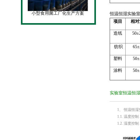
小型食用菌工厂化生产方案
恒温恒湿实验
项目
相对
造纸
50
纺织
65
塑料
50
涂料
50
实验室恒温恒
1、 恒温恒湿
1.1. 温度控
1.2. 湿度控