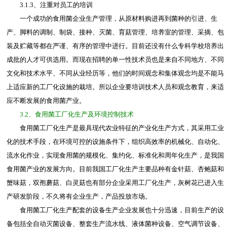
3.1.3、注重对员工的培训
一个成功的食用菌企业生产管理，从原材料购进再到菌种的引进、生
产、脚料的调制、制袋、接种、灭菌、育菇管理、培养室的管理、采摘、包
装及贮藏等都在严谨、有序的管理中进行。目前还没有什么专科学校培养出
成批的人才可供选用。而现在招聘的单一性技术员也是来自不同地方、不同
文化和技术水平、不同从业经历等，他们的时间观念和集体观念均是不能马
上适应新的工厂化设施的栽培。所以企业要培训技术人员和观念教育，来适
应不断发展的食用菌产业。
3.2、食用菌工厂化生产及环境控制技术
食用菌工厂化生产是最具现代农业特征的产业化生产方式，其采用工业
化的技术手段，在环境可控的设施条件下，组织高效率的机械化、自动化、
流水化作业，实现食用菌的规模化、集约化、标准化和周年化生产，是我国
食用菌产业的发展方向。目前我国工厂化生产主要品种有金针菇、杏鲍菇和
蟹味菇，双孢蘑菇、白灵菇也有部分企业采用工厂化生产，灰树花已进入生
产研发阶段，不久将有企业生产，产品投放市场。
食用菌工厂化生产配套的设备生产企业发展也十分迅速，目前生产的设
备包括全自动灭菌设备、整套生产流水线、液体菌种设备、空气调节设备、