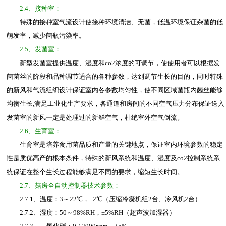
2.4、接种室：
特殊的接种室气流设计使接种环境清洁、无菌，低温环境保证杂菌的低
萌发率，减少菌瓶污染率。
2.5、发菌室：
新型发菌室提供温度、湿度和co2浓度的可调节，使使用者可以根据发
菌菌丝的阶段和品种调节适合的各种参数，达到调节生长的目的，同时特殊
的新风和气流组织设计保证室内各参数均匀性，使不同区域菌瓶内菌丝能够
均衡生长,满足工业化生产要求，各通道和房间的不同空气压力分布保证送入
发菌室的新风一定是处理过的新鲜空气，杜绝室外空气倒流。
2.6、生育室：
生育室是培养食用菌品质和产量的关键地点，保证室内环境参数的稳定
性是质优高产的根本条件，特殊的新风系统和温度、湿度及co2控制系统系
统保证在整个生长过程能够满足不同的要求，缩短生长时间。
2.7、菇房全自动控制器技术参数：
2.7.1、温度：3～22℃，±2℃（压缩冷凝机组2台、冷风机2台）
2.7.2、湿度：50～98%RH，±5%RH（超声波加湿器）