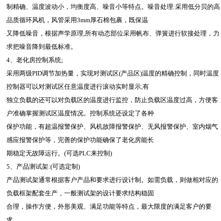
制精确、温度波动小，均衡度高、噪音小等特点。噪音处理:采用低分贝的高
品质循环风机，风管采用3mm厚石棉包裹，既保温
又降低噪音，根据声学原理,所有动态部位采用帆布、弹簧进行软接处理，力
求把噪音降到最低标准。
4、老化房控制系统;
采用两级PID调节加热量，实现对测试区(产品区)温度的精确控制，同时温度
控制器可以对测试区任意温度进行滚动实时显示,有
独立负载的还可以对负载区的温度进行监控，防止负载区温度过高，方便客
户准确掌握测试区温度情况。控制系统还设定了各种
保护功能，有超温报警保护、风机故障报警保护、无风报警保护、室内烟气
感应报警保护等，完善的保护功能确保了老化房能长
期稳定无故障运行。(可选PLC来控制)
5、产品测试架:(可选定制)
产品测试架通常根据客户产品和要求进行设计制。如需负载，则做相对应的
负载框架配套生产，一般测试架的设计要求结构稳固
合理，操作方便，外形美观、满足功能等特点，最大限度的满足客户的要
求。