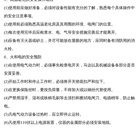
(1)使用前应做好准备，必须对设备性能有充分的了解，熟悉每个具体操作中
的安全注意事项。
(2)使用前必须熟悉高温老化房及其周围的环境、电闸门的位置。
(3)每次使用完毕后应检查水、电、气等安全措施完善后才能离开。
(4)应备有灭火器或砂土，并尽可能放在显眼的地方，应同时备有消防用的消
火栓。
6、火和电的安全预防
(1)在使用电气动力时，必须事先检查电开关，马达以及机械设备各部分是否
安置妥善。
(2)开始工作时和停止工作时，必须将开关彻底扣严和拉下。
(3)在更换保险丝时，要按负荷量，不得加大或以铜丝代替使用。
(4)严禁用湿手、湿布或铁柄毛刷等去清扫和擦拭电闸刀、电插梢等，防止触
电。
(5)凡电气动力设备过热时，应立即停止运转。
(6)凡使用110伏以上电源装置，仪器的金属部分必须安装地线。