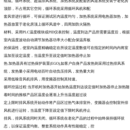
组成。循环系统、超温排风系统、加热系统及配套的风道系统安装于老化房
顶部，不占用其它空间，循环系统采用循环风机和配
套风管进行循环，可保证测试区内温度均匀，加热系统采用电热器加热，加
热器放置于老化房顶上循环风道中，四周加防火隔热
材料。采用PLC温度模块或PID仪表控制，温度到达产品所需要温度后，根据
室内温度波动自动调节加热器功率大小配合保温库板
的保温性，使室内温度精确稳定在所设定温度数值可在指定的时间内内将室
温加至设定温度，当温度升至设定值时加热器停止加
热.加热器具有过热保护装置(EGO),如客户自身产品发热则采用过热排风系
统，发热量小采用电动百叶自动负压排风，发热量大则
采用低噪音风机排风，用变频器控制其转速。
循环控温过程:当开机时加热器开始加热温度到达设定值时加热器停止加热随
着时间的推移产品区温度会逐渐上升当温度超过设
定上限时排风系统开始动作将产品区过热气体排室外。变频器会控制室外排
风机进行运转，当温度下降至设定值下限时风机停止
排风，排风系统同时关闭。循环系统在老化产品的过程中始终保持循环状
态，以保证温度均衡。整套系统动作具有性能稳定，控