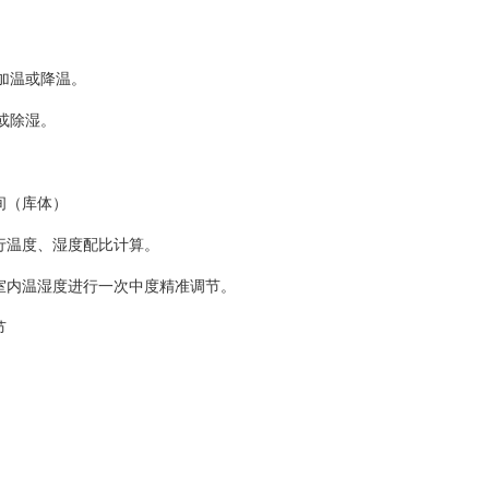
加温或降温。
或除湿。
间（库体）
行温度、湿度配比计算。
室内温湿度进行一次中度精准调节。
节